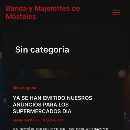
Ir
Paginación
Main
Banda y Majorettes de
al
de
Móstoles
Menu
contenido
entradas
Sin categoría
Sin categoría
YA SE HAN EMITIDO NUESROS
ANUNCIOS PARA LOS
SUPERMERCADOS DIA
banda mostoles
/
16 junio, 2015
YA PODÉIS DISFRUTAR DE LOS DOS ANUNCIOS