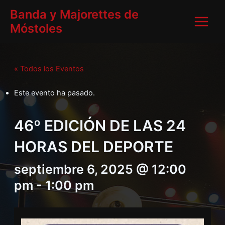
Ir
Main
Banda y Majorettes de
al
Móstoles
Menu
contenido
« Todos los Eventos
Este evento ha pasado.
46º EDICIÓN DE LAS 24
HORAS DEL DEPORTE
septiembre 6, 2025 @ 12:00
pm
-
1:00 pm