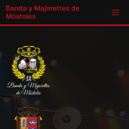
Ir
Main
Banda y Majorettes de
al
Móstoles
Menu
contenido