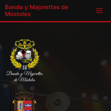
Ir
Main
Banda y Majorettes de
al
Móstoles
Menu
contenido